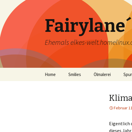
Fairylane´
Ehemals elkes-welt.homelinux.c
Zum
Home
Smilies
Ölmalerei
Spur
Inhalt
springen
Galerie
Anl
Klima
Malbedarf
Baub
Adve
Februar 11
Downloads
Fert
Adve
Eigentlich 
dieses Jahr