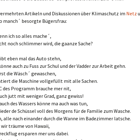
 vermehrten Artikeln und Diskussionen über Klimaschutz im
Netz
 so manch´ besorgte Bügersfrau:
enn ich so alles mache´,
cht noch schlimmer wird, die gaanze Sache?
eibt eben mal das Auto stehn,
könne auch zu Fuss zur Schul und der Vadder zur Arbeit gehn.
erst die Wäsch´ gewaschen,
iert die Maschine vollgefüllt mit alle Sachen.
°C des Programm brauche mer nit,
uch jutt mit weniger Grad, ganz gewiss!
auch des Wassers könne ma auch was tun,
ieder de Schüssel voll des Morgens für de Familie zum Wasche.
, alle nach einander durch die Wanne im Badezimmer latsche.
 wir träume von Hawaii,
reckflug ersparen mer uns dabei.