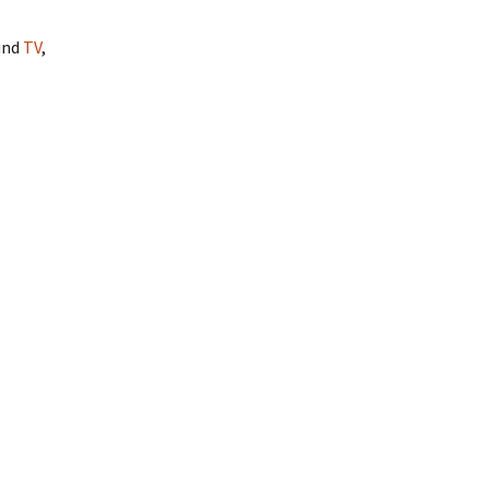
und
TV
,