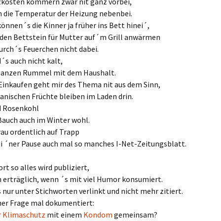
zkosten kommern zwar nit ganz vorbei,
h die Temperatur der Heizung nebenbei.
nnen´s die Kinner ja früher ins Bett hinei´,
 den Bettstein für Mutter auf´m Grill anwärmen
durch´s Feuerchen nicht dabei.
´s auch nicht kalt,
 ganzen Rummel mit dem Haushalt.
Einkaufen geht mir des Thema nit aus dem Sinn,
kanischen Früchte bleiben im Laden drin.
d Rosenkohl
Bauch auch im Winter wohl.
rau ordentlich auf Trapp
ei ´ner Pause auch mal so manches I-Net-Zeitungsblatt.
rt so alles wird publiziert,
h erträglich, wenn ´s mit viel Humor konsumiert.
s nur unter Stichworten verlinkt und nicht mehr zitiert.
ner Frage mal dokumentiert:
r Klimaschutz
mit einem
Kondom
gemeinsam?