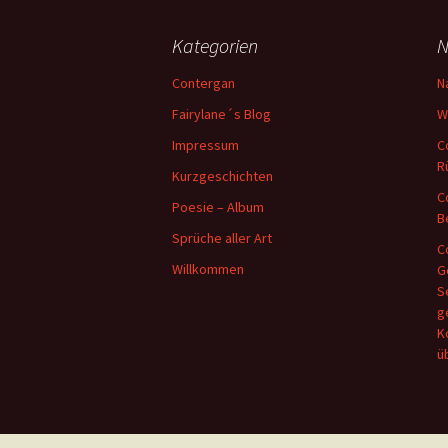
Kategorien
N
Contergan
N
Fairylane´s Blog
W
Impressum
C
R
Kurzgeschichten
C
Poesie – Album
B
Sprüche aller Art
C
Willkommen
G
S
g
K
ü