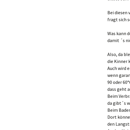
Bei diesen
fragt sich
Was kann d
damit ´s ni
Also, da bl
die Kinner 
Auch wird 
wenn garant
90 oder 60
dass geht a
Beim Verbr
da gibt´s w
Beim Baden
Dort könne
den Langst