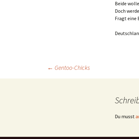
Beide woll
Doch werde
Fragt eine 
Deutschland
Beitrags-
←
Gentoo-Chicks
Navigation
Schrei
Du musst
a