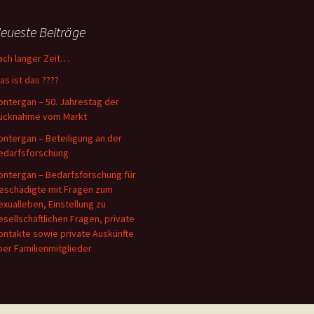
eueste Beiträge
ach langer Zeit…
as ist das ????
ontergan – 50. Jahrestag der
ücknahme vom Markt
ontergan – Beteiligung an der
edarfsforschung
ontergan – Bedarfsforschung für
eschädigte mit Fragen zum
exualleben, Einstellung zu
esellschaftlichen Fragen, private
ontakte sowie private Auskünfte
ber Familienmitglieder