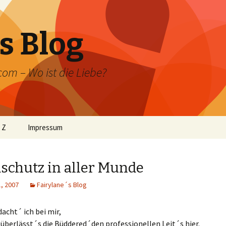
s Blog
om – Wo ist die Liebe?
 Z
Impressum
agenbau
schutz in aller Munde
eschreibung der
ntsanlage
, 2007
Fairylane´s Blog
igstellung der
ntsanlage
dacht´ ich bei mir,
 überlässt´s die Büddered´den professionellen Leit´s hier.