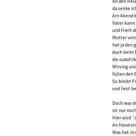
An den Hei
da senke ic
Am Abend kö
Vater kann
und friert 
Mutter wird
hat ja den
Auch beim 
die südafri
Wirsing un
füllen den 
So bleibt F
und liest b
Doch was do
ist nur noc
Hier wird ´
An Hand ei
Was hat
de