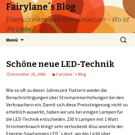
Fairylane´s Blog
Ehemals elkes-welt.homelinux.com – Wo ist
die Liebe?
Zum
Suchen
Menü
Inhalt
nach:
springen
Schöne neue LED-Technik
Dezember 20, 2006
Fairylane´s Blog
Wie so oft zu dieser Jahreszeit flattern wieder die
Benachrichtigungen über Strompreiserhöhungen bei den
Verbrauchern ein. Damit sich diese Preissteigerung nicht so
erheblich auswirkt, haben wir uns bei einigen Lampen für
die LED-Technik entschieden. 230 V Lampen mit 1 Watt
Stromverbrauch klingt sehr verlockend. Also anstelle der
Energie-Sparlampen LED´s dort, wo das Licht über