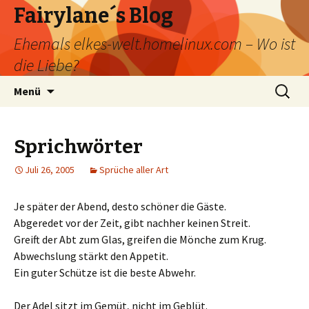
Fairylane´s Blog
Ehemals elkes-welt.homelinux.com – Wo ist
die Liebe?
Zum
Suchen
Menü
Inhalt
nach:
springen
Sprichwörter
Juli 26, 2005
Sprüche aller Art
Je später der Abend, desto schöner die Gäste.
Abgeredet vor der Zeit, gibt nachher keinen Streit.
Greift der Abt zum Glas, greifen die Mönche zum Krug.
Abwechslung stärkt den Appetit.
Ein guter Schütze ist die beste Abwehr.
Der Adel sitzt im Gemüt, nicht im Geblüt.